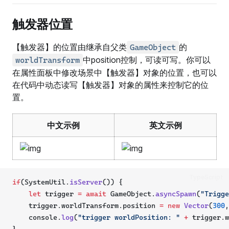
触发器位置
【触发器】的位置由继承自父类
的
GameObject
中position控制，可读可写。你可以
worldTransform
在属性面板中修改场景中【触发器】对象的位置，也可以
在代码中动态读写【触发器】对象的属性来控制它的位
置。
中文示例
英文示例
TypeScript
if
(SystemUtil.
isServer
()) {
let
 trigger 
=
await
 GameObject.
asyncSpawn
(
"Trigge
    trigger.worldTransform.position 
=
new
Vector
(
300
,
    console.
log
(
"trigger worldPosition: "
+
 trigger.w
}