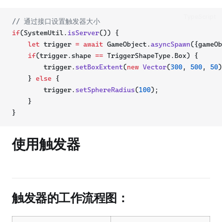
TypeScript
// 通过接口设置触发器大小
if
(SystemUtil.
isServer
()) {
let
 trigger 
=
await
 GameObject.
asyncSpawn
({gameOb
if
(trigger.shape 
==
 TriggerShapeType.Box) {
        trigger.
setBoxExtent
(
new
Vector
(
300
, 
500
, 
50
)
    } 
else
 {
        trigger.
setSphereRadius
(
100
);
    }
}
使用触发器
触发器的工作流程图：