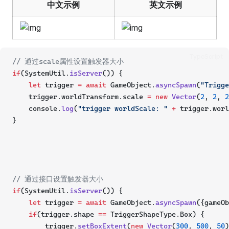
中文示例
英文示例
TypeScript
// 通过scale属性设置触发器大小
if
(SystemUtil.
isServer
()) {
let
 trigger 
=
await
 GameObject.
asyncSpawn
(
"Trigge
    trigger.worldTransform.scale 
=
new
Vector
(
2
, 
2
, 
2
    console.
log
(
"trigger worldScale: "
+
 trigger.worl
}
// 通过接口设置触发器大小
if
(SystemUtil.
isServer
()) {
let
 trigger 
=
await
 GameObject.
asyncSpawn
({gameOb
if
(trigger.shape 
==
 TriggerShapeType.Box) {
        trigger.
setBoxExtent
(
new
Vector
(
300
, 
500
, 
50
)