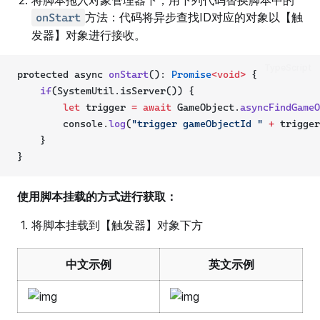
方法：代码将异步查找ID对应的对象以【触
onStart
发器】对象进行接收。
TypeScript
protected async 
onStart
(): 
Promise
<void>
 {
if
(SystemUtil.isServer()) {
let
 trigger 
=
await
 GameObject.
asyncFindGameO
        console.
log
(
"trigger gameObjectId "
+
 trigger
    }
}
使用脚本挂载的方式进行获取：
将脚本挂载到【触发器】对象下方
中文示例
英文示例