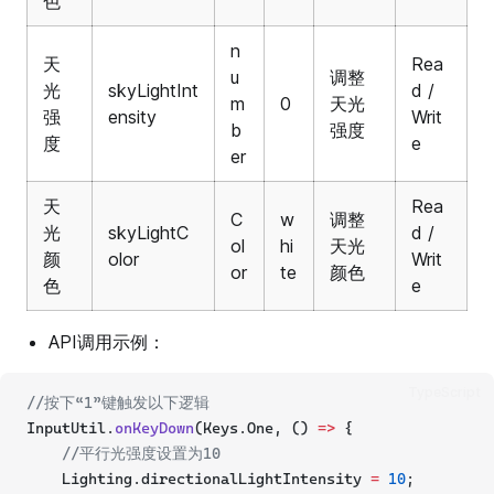
色
n
天
Rea
u
调整
光
skyLightInt
d /
m
0
天光
强
ensity
Writ
b
强度
度
e
er
天
Rea
C
w
调整
光
skyLightC
d /
ol
hi
天光
颜
olor
Writ
or
te
颜色
色
e
API调用示例：
TypeScript
//按下“1”键触发以下逻辑
InputUtil.
onKeyDown
(Keys.One, () 
=>
 {
//平行光强度设置为10
    Lighting.directionalLightIntensity 
=
10
;