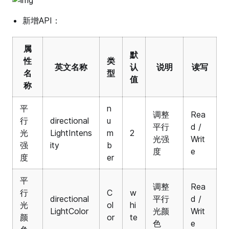
新增API：
属
默
性
类
英文名称
认
说明
读写
名
型
值
称
平
n
调整
Rea
行
directional
u
平行
d /
光
LightIntens
m
2
光强
Writ
强
ity
b
度
e
度
er
平
调整
Rea
行
C
w
directional
平行
d /
光
ol
hi
LightColor
光颜
Writ
颜
or
te
色
e