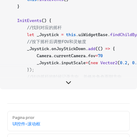
    }
InitEvents
() {
//找到对应的摇杆
let
 _Joystick 
=
this
.uiWidgetBase.
findChildBy
//按下摇杆后调整FOV和灵敏度
        _Joystick.onJoyStickDown.
add
(() 
=>
 {
            Camera.currentCamera.fov
=
70
            _Joystick.inputScale
=
(
new
Vector2
(
0.2
, 
0.
        });
//转动摇杆的时候记录方向，并修改角色面朝方向
        _Joystick.onInputDir.
add
((
vec
:
Vector2
)
=>
{
if
(vec.
length
>
0
){
this
._rotation
=new
Vector
(
0
,
0
,Camera.
// 获取当前客户端的玩家(自己)
let
 myPlayer 
=
 Player.localPlayer;
Pagina prior
// 获取当前玩家控制的角色
UI控件-滚动框
let
 myCharacter 
=
 myPlayer.character;
				myCharacter.moveFacingDirection
=
1