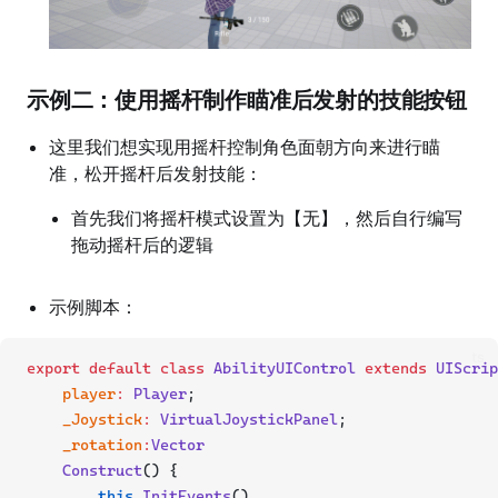
示例二：使用摇杆制作瞄准后发射的技能按钮
这里我们想实现用摇杆控制角色面朝方向来进行瞄
准，松开摇杆后发射技能：
首先我们将摇杆模式设置为【无】，然后自行编写
拖动摇杆后的逻辑
示例脚本：
ts
export
default
class
AbilityUIControl
extends
UIScrip
player
:
Player
;
_Joystick
:
VirtualJoystickPanel
;
_rotation
:
Vector
Construct
() {
this
.
InitEvents
()