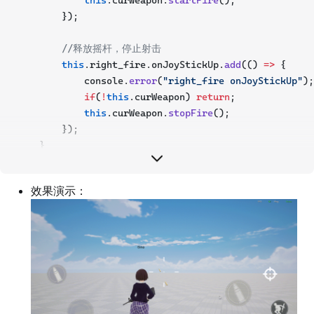
this
.curWeapon.
startFire
();
        });
//释放摇杆，停止射击
this
.right_fire.onJoyStickUp.
add
(() 
=>
 {
            console.
error
(
"right_fire onJoyStickUp"
);
if
(
!
this
.curWeapon) 
return
;
this
.curWeapon.
stopFire
();
        });
    }
}
效果演示：