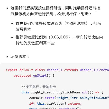
这里我们想实现按住摇杆射击，同时拖动摇杆还能控
制摄像机方向来进行扫射，松开摇杆停止射击：
首先我们将摇杆模式设置为【摄像机控制】，然后
编写脚本
推荐灵敏度比例为（0.08,0.06），横向转动比纵向
转动的灵敏度稍高一些
示例脚本：
ts
export
default
class
WeaponUI
extends
WeaponUI_Genera
protected
onStart
() {
//按下摇杆，开始射击
this
.right_fire.onJoyStickDown.
add
(() 
=>
 {
            console.
error
(
"right_fire onJoyStickDown"
if
(
!
this
.curWeapon) 
return
;