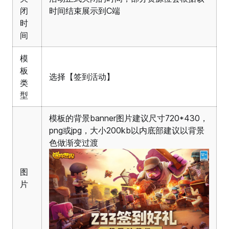
闭
时间结束展示到C端
时
间
模
板
选择【签到活动】
类
型
模板的背景banner图片建议尺寸720*430，
png或jpg，大小200kb以内底部建议以背景
色做渐变过渡
图
片