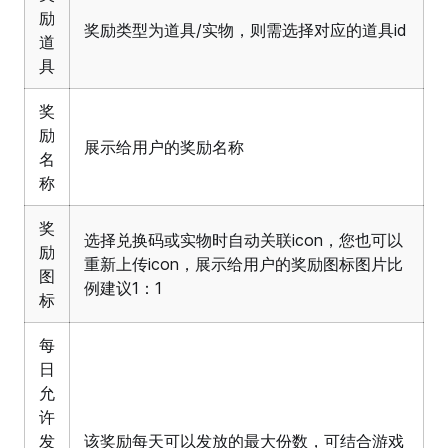
励
奖励类型为道具/实物，则需选择对应的道具id
道
具
奖
励
展示给用户的奖励名称
名
称
奖
选择兑换码或实物时自动关联icon，您也可以
励
重新上传icon，展示给用户的奖励图标图片比
图
例建议1：1
标
每
日
允
许
发
该奖励每天可以发放的最大份数，可结合游戏