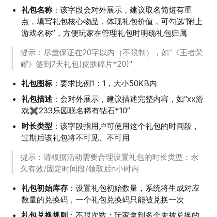
礼包名称
：该字段会对外展示，建议取名简短有重
点，填写礼包核心物品，体现礼包价值，可勾选“附上
游戏名称”，方便玩家在管理礼包时明确礼包归属
提示：尽量保证在20字以内（不限制），如“《王者荣
耀》签到7天礼包(皮肤碎片*20)"
礼包图标
：要求比例1：1，大小50KB内
礼包描述
：会对外展示，建议描述完整内容，如“xx游
戏✖233乐园联名稀有钻石*10”
时长类型
：该字段指用户可使用这个礼包的时间段，
过期后该礼包将不可见、不可用
提示：请根据活动需要合理设置礼包的时长类型：永
久有效/固定时间段/领取后n小时内
礼包初始库存
：设置礼包初始数量，系统将生成对应
数量的兑换码，一个礼包兑换码只能被兑换一次
礼包兑换规则
：不限次数：玩家拿到多个未被兑换的