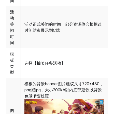
间
活
动
关
活动正式关闭的时间，部分资源位会根据该
闭
时间结束展示到C端
时
间
模
板
选择【抽奖任务活动】
类
型
模板的背景banner图片建议尺寸720*430，
png或jpg，大小200kb以内底部建议以背景
色做渐变过渡
图