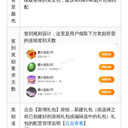
背
模板整体的背景色，建议和banner图片色系匹
景
配
颜
色
签到规则设计，这里是用户领取下方奖励所需
的连续签到天数
签
到
奖
励
要
求
天
数
奖
点击【新增礼包】按钮，新建礼包（或选择之
励
前已创建好的游戏礼包或编辑选中的礼包）礼
道
包的配置管理说明【
点击查看
】