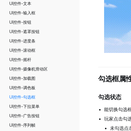
UI控件-文本
场景管理与跳转
UI控件-输入框
横竖屏&分辨率模拟
UI控件-按钮
角色编辑工具
UI控件-遮罩按钮
自动裁剪规则与自定义裁剪距离
UI控件-进度条
实体建模工具
UI控件-滚动框
UI控件-摇杆
UI控件-摄像机滑动区
勾选框属性
UI控件-加载图
UI控件-调色板
勾选状态
UI控件-勾选框
UI控件-下拉菜单
能切换勾选
UI控件-广告按钮
玩家点击勾
UI控件-序列帧
未勾选点