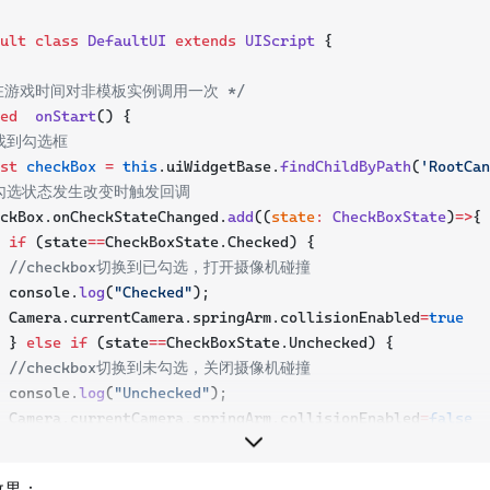
ult
class
DefaultUI
extends
UIScript
 {
仅在游戏时间对非模板实例调用一次 */
ed
onStart
() {
/找到勾选框
st
checkBox
=
this
.uiWidgetBase.
findChildByPath
(
'RootCan
/勾选状态发生改变时触发回调
ckBox.onCheckStateChanged.
add
((
state
:
CheckBoxState
)
=>
{ 
if
 (state
==
CheckBoxState.Checked) {
//checkbox切换到已勾选，打开摄像机碰撞
 console.
log
(
"Checked"
);
 Camera.currentCamera.springArm.collisionEnabled
=
true
 } 
else
if
 (state
==
CheckBoxState.Unchecked) {
//checkbox切换到未勾选，关闭摄像机碰撞
 console.
log
(
"Unchecked"
);
 Camera.currentCamera.springArm.collisionEnabled
=
false
 }
 
效果：