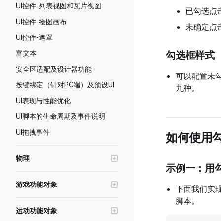
UI控件-列表视图和瓦片视图
已勾选点
UI控件-绘图画布
未确定点
UI控件-遮罩
富文本
勾选框样式
安全区适配及设计器功能
可以配置未
按键绑定（针对PC端）及预设UI
九种。
UI表现与性能优化
UI脚本的生命周期及事件说明
UI拖拽事件
如何使用
物理
示例一：用
物理对象
游戏功能对象
下面我们实
推进器
高级轮式载具
脚本。
运动功能对象
寻路系统