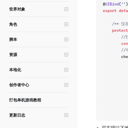
冲量对象
@
UIBind
(
''
)
交互物
世界对象
export
defa
运动器
世界UI
光照系统
力区域
/** 
角色
触发器
摄像机
物理连接
protect
角色基础功能
空锚点
后处理
/
脚本
形象与换装
热武器
con
天空球
数据存储
/
动画与姿态
游泳区域
资源
环境雾
        che
内存存储
角色插槽
初生点
美术资源
本地化
布娃娃功能
对象发射器
资源加载与资源下载
           
游戏本地化
头顶名称
禁行区
资源导入上传工具
           
创作者中心
基础状态
音效
           
资源报错排查指南
游戏发布与审核
角色编辑器服务
IK锚点
打包单机游戏教程
材质编辑器
           
游戏测试与沙箱
特效
           
版本管理与实验
更新日志
点光源
           
游戏数据与反馈
        }) 
v0.47.0.0
粒子发射器
可实现以下