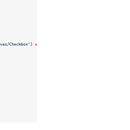
ts
vas/Checkbox'
) 
as
Checkbox
     