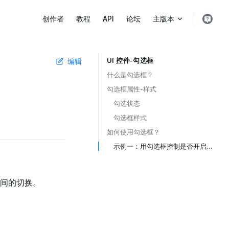
Main Navigation
创作者
教程
API
论坛
主版本
UI 控件-勾选框
编辑
Table of Contents for current page
什么是勾选框？ ​
勾选框属性-样式 ​
勾选状态 ​
勾选框样式 ​
如何使用勾选框？ ​
示例一：用勾选框控制是否开启摄像机碰撞 ​
间的切换。