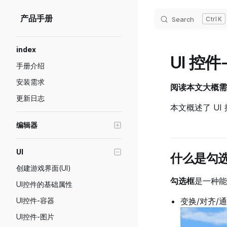
Skip to content
产品手册
Search
K
Sidebar Navigation
index
UI 控
手册介绍
安装需求
阅读本文大概需要
更新日志
本文概述了 U
编辑器
编辑器窗口操作
UI
什么是勾
Transform工具
创建游戏界面(UI)
画质级别模拟与设置
勾选框
是一种能
UI控件的基础属性
预制体功能说明
UI控件-容器
变换/对齐/
游戏断线重连
UI控件-图片
绘制模式