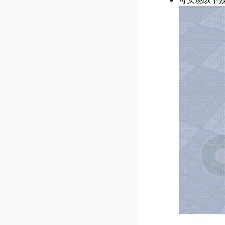
    }
接入游戏内购
v0.46.0.1
寻路链接
}
接入游戏广告
v0.46.0.0
游戏推荐与曝光
v0.44.0.0
如何做好游戏首图
v0.43.0.3
游戏自制区视频博主如何起号
v0.43.0.2
游戏活跃与公告
v0.43.0.1
游戏性能与报错
v0.43.0.0
房间服务与日志
v0.42.0.2
管理游戏社区
v0.42.0.1
管理游戏福利
v0.42.0.0
协作权限及管理
v0.41.0.6
创作者收益结算
v0.41.0.5
服饰上架&售卖
v0.41.0.4
v0.41.0.3