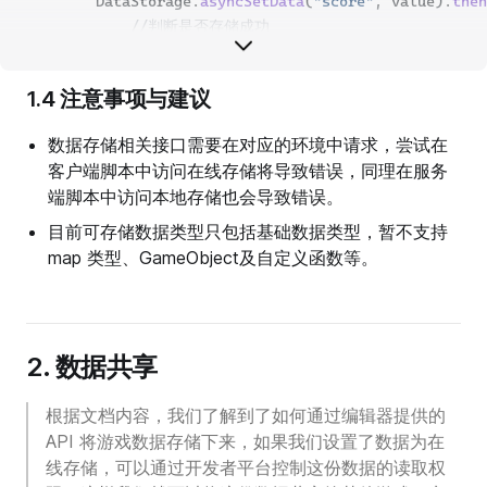
        DataStorage.
asyncSetData
(
"score"
, value).
then
//判断是否存储成功
if
 (state 
==
 DataStorageResultCode.Succes
/*通过键名异步获取自定义数据
1.4 注意事项与建议
                  -参数设置：key:string
                  -返回值：Promise<unknown>
数据存储相关接口需要在对应的环境中请求，尝试在
                */
客户端脚本中访问在线存储将导致错误，同理在服务
//读取数据
端脚本中访问本地存储也会导致错误。
this
._CustomData 
=
await
 DataStorage.
                console.
log
(
`asyncGetData:${
this
.
_Cus
目前可存储数据类型只包括基础数据类型，暂不支持
            } 
else
 {
map 类型、GameObject及自定义函数等。
//存储失败时，返回本次存储状态
                console.
log
(
`asyncSetCustomData:"${
Da
            }
        });
2. 数据共享
    }
}
根据文档内容，我们了解到了如何通过编辑器提供的
API 将游戏数据存储下来，如果我们设置了数据为在
线存储，可以通过开发者平台控制这份数据的读取权