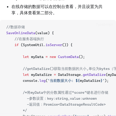
}
在线存储的数据可以在控制台查看，并且设置为共
享，具体查看第二部分。
TypeScript
//数据存储
SaveOnlineData
(value) {
//在服务器端执行
if
 (SystemUtil.
isServer
()) {
let
 myData 
=
new
CustomData
();
//getDataSize()获取当前数据的大小,单位为byt
let
 myDataSize 
=
 DataStorage.
getDataSize
(myDa
        console.
log
(
`当前数据大小: ${
myDataSize
}`
);
/*将myData中的分数属性通过“score"键名进行存储
          -参数设置：key:string,value:unknown
          -返回值：Promise<DataStorageResultCode>
        */