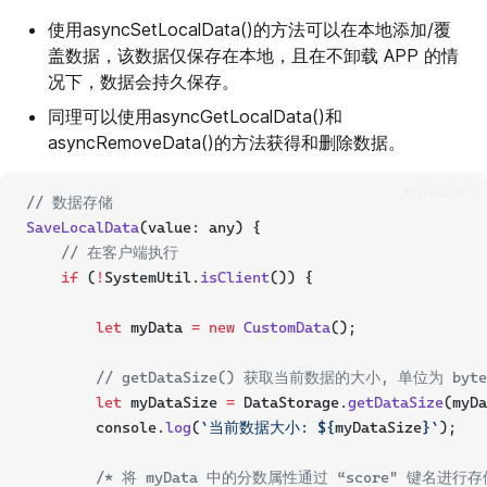
使用asyncSetLocalData()的方法可以在本地添加/覆
盖数据，该数据仅保存在本地，且在不卸载 APP 的情
况下，数据会持久保存。
同理可以使用asyncGetLocalData()和
asyncRemoveData()的方法获得和删除数据。
TypeScript
// 数据存储
SaveLocalData
(value: any) {
// 在客户端执行
if
 (
!
SystemUtil.
isClient
()) {
let
 myData 
=
new
CustomData
();
// getDataSize() 获取当前数据的大小, 单位为
let
 myDataSize 
=
 DataStorage.
getDataSize
(myDa
        console.
log
(
`当前数据大小: ${
myDataSize
}`
);
/* 将 myData 中的分数属性通过 “score" 键名进行存