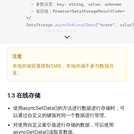
          - 参数设置：key: string, value: unknown
          - 返回值：Promise<DataStorageResultCode>
        */
        DataStorage.
asyncSetLocalData
(
"score"
, value)
// 判断是否存储成功
if
 (state 
==
 DataStorageResultCode.Succes
/* 通过键名异步获取本地数据
                  - 参数设置：key: string
注意
                  - 返回值：Promise<unknown>
本地存储容量限制5MB，本地存储不参与数据共
                */
享。
// 读取数据
this
._CustomData 
=
await
 DataStorage.
                console.
log
(
`asyncGetLocalData: ${
thi
            } 
else
 {
1.3 在线存储
// 存储失败时，返回本次存储状态
                console.
使用asyncSetData()的方法进行数据进行存储时，可
log
(
`asyncSetLocalData: "${
Da
            }
以通过自定义的键值对同一个数据进行管理。
        });
对使用自定义索引值进行存储的数据，可以使用
    }
asyncGetData()读取其数据。