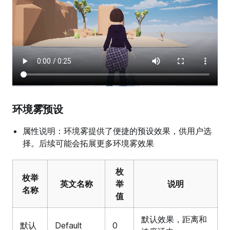
//关闭环境雾
            Fog.enabled 
=
false
;
        });
    }
}
环境雾预设
属性说明：环境雾提供了便捷的预设效果，供用户选
择。后续可能会拓展更多环境雾效果
枚
枚举
英文名称
举
说明
名称
值
默认效果，距离和
默认
Default
0