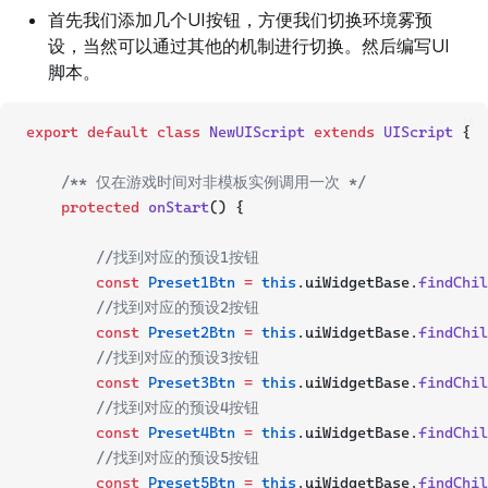
首先我们添加几个UI按钮，方便我们切换环境雾预
设，当然可以通过其他的机制进行切换。然后编写UI
脚本。
ts
export
default
class
NewUIScript
extends
UIScript
 {
/** 仅在游戏时间对非模板实例调用一次 */
protected
onStart
() {
//找到对应的预设1按钮
const
Preset1Btn
=
this
.uiWidgetBase.
findChil
//找到对应的预设2按钮
const
Preset2Btn
=
this
.uiWidgetBase.
findChil
//找到对应的预设3按钮
const
Preset3Btn
=
this
.uiWidgetBase.
findChil
//找到对应的预设4按钮
const
Preset4Btn
=
this
.uiWidgetBase.
findChil
//找到对应的预设5按钮
const
Preset5Btn
=
this
.uiWidgetBase.
findChil