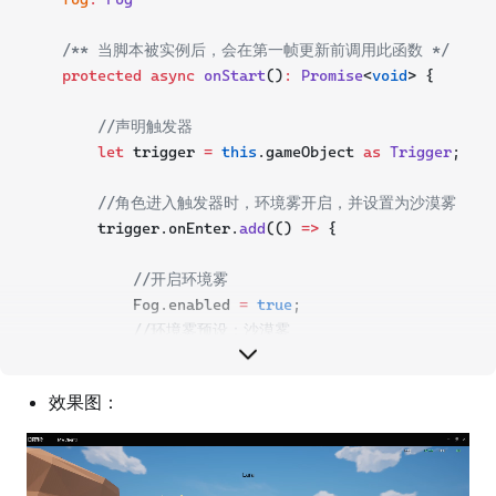
/** 当脚本被实例后，会在第一帧更新前调用此函数 */
protected
async
onStart
()
:
Promise
<
void
> {
//声明触发器
let
 trigger 
=
this
.gameObject 
as
Trigger
;
//角色进入触发器时，环境雾开启，并设置为沙漠雾
        trigger.onEnter.
add
(() 
=>
 {
//开启环境雾
            Fog.enabled 
=
true
;
//环境雾预设：沙漠雾
            Fog.
setPreset
(
4
)
效果图：
        });
//角色进入触发器时，环境雾开启，并设置为沙漠雾
        trigger.onLeave.
add
(() 
=>
 {