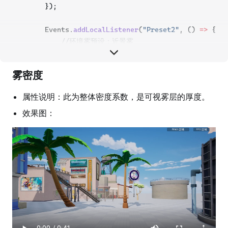
        });
        });
//点击按钮，发送预设事件
        Events.
addLocalListener
(
"Preset2"
, () 
=>
 {
        Preset5Btn.onPressed.
add
(() 
=>
 {
//环境雾预设：近景雾
            Event.
dispatchToLocal
(
"Preset5"
);
            Fog.
setPreset
(
1
)
        });
雾密度
        });
    }
属性说明：此为整体密度系数，是可视雾层的厚度。
        Events.
addLocalListener
(
"Preset3"
, () 
=>
 {
}
//环境雾预设：远景雾
效果图：
            Fog.
setPreset
(
2
)
        });
        Events.
addLocalListener
(
"Preset4"
, () 
=>
 {
//环境雾预设：地下雾
            Fog.
setPreset
(
3
)
        });