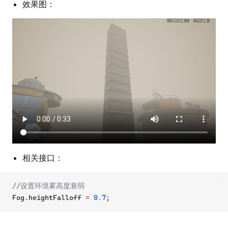
效果图：
相关接口：
ts
//设置环境雾高度衰弱
Fog.heightFalloff 
=
0.7
;