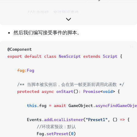
//点击按钮，发送预设事件
        Preset1Btn.onPressed.
add
(() 
=>
 {
            Event.
dispatchToLocal
(
"Preset1"
);
然后我们编写接受事件的脚本。
        });
ts
//点击按钮，发送预设事件
@Component
        Preset2Btn.onPressed.
add
(() 
=>
 {
export
default
class
NewScript
extends
Script
 {
            Event.
dispatchToLocal
(
"Preset2"
);
        });
fog
:
Fog
//点击按钮，发送预设事件
/** 当脚本被实例后，会在第一帧更新前调用此函数 */
        Preset3Btn.onPressed.
add
(() 
=>
 {
protected
async
onStart
()
:
Promise
<
void
> {
            Event.
dispatchToLocal
(
"Preset3"
);
        });
this
.fog 
=
await
 GameObject.
asyncFindGameObje
//点击按钮，发送预设事件
        Events.
addLocalListener
(
"Preset1"
, () 
=>
 {
        Preset4Btn.onPressed.
add
(() 
=>
 {
//环境雾预设：默认
            Event.
dispatchToLocal
(
"Preset4"
);
            Fog.
setPreset
(
0
)