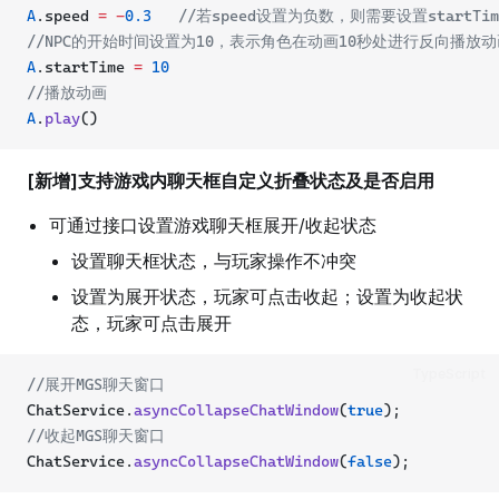
A
.speed 
=
-
0.3
//若speed设置为负数，则需要设置startT
//NPC的开始时间设置为10，表示角色在动画10秒处进行反向播放动
A
.startTime 
=
10
//播放动画
A
.
play
()
[新增]支持游戏内聊天框自定义折叠状态及是否启用
可通过接口设置游戏聊天框展开/收起状态
设置聊天框状态，与玩家操作不冲突
设置为展开状态，玩家可点击收起；设置为收起状
态，玩家可点击展开
TypeScript
//展开MGS聊天窗口
ChatService.
asyncCollapseChatWindow
(
true
);
//收起MGS聊天窗口
ChatService.
asyncCollapseChatWindow
(
false
);