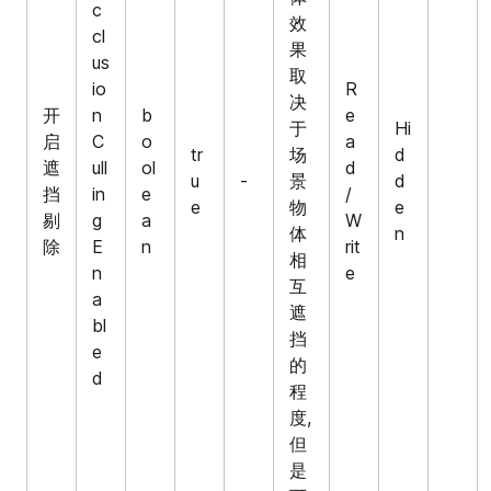
c
效
cl
果
us
取
io
R
决
开
n
b
e
于
Hi
启
C
o
a
tr
场
d
遮
ull
ol
d
u
-
景
d
挡
in
e
/
e
物
e
剔
g
a
W
体
n
除
E
n
rit
相
n
e
互
a
遮
bl
挡
e
的
d
程
度,
但
是