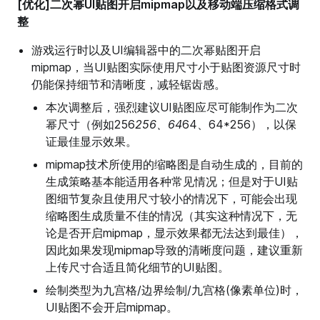
[优化]二次幂UI贴图开启mipmap以及移动端压缩格式调
整
游戏运行时以及UI编辑器中的二次幂贴图开启
mipmap，当UI贴图实际使用尺寸小于贴图资源尺寸时
仍能保持细节和清晰度，减轻锯齿感。
本次调整后，强烈建议UI贴图应尽可能制作为二次
幂尺寸（例如256
256、64
64、64*256），以保
证最佳显示效果。
mipmap技术所使用的缩略图是自动生成的，目前的
生成策略基本能适用各种常见情况；但是对于UI贴
图细节复杂且使用尺寸较小的情况下，可能会出现
缩略图生成质量不佳的情况（其实这种情况下，无
论是否开启mipmap，显示效果都无法达到最佳），
因此如果发现mipmap导致的清晰度问题，建议重新
上传尺寸合适且简化细节的UI贴图。
绘制类型为九宫格/边界绘制/九宫格(像素单位)时，
UI贴图不会开启mipmap。