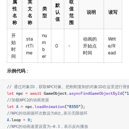
属
英
取
默
性
文
类
值
认
说明
读写
名
名
型
范
值
称
称
围
开
nu
sta
动画的
Writ
始
m
rtTi
0
-
开始点
e/R
时
b
me
时间
ead
间
er
示例代码
：
TypeScript
// 通过对象ID，获取NPC对象。把刚刚复制的对象ID在这里进行替
let
 npc 
=
await
 GameObject.
asyncFindGameObjectById
(
"1
//加载NPC2的动画资源
let
A
=
 npc.
loadAnimation
(
"8355"
);        
//NPC的动画循环次数设为0次,表示无限循环
A
.loop 
=
0
;
//NPC的动画速度设置为-0.3，表示反向播放