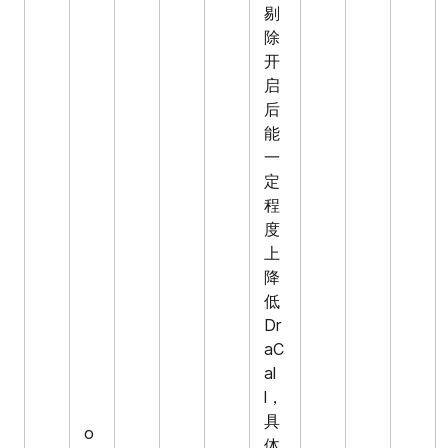
剔
除
开
启
后
能
一
定
程
度
上
降
低
Dr
aC
al
l，
具
o
体