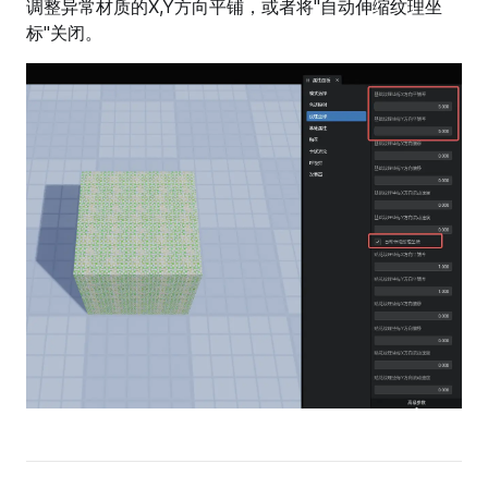
调整异常材质的X,Y方向平铺，或者将"自动伸缩纹理坐
标"关闭。