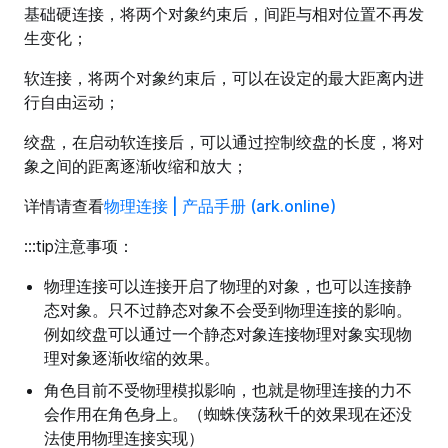
}
else
 {
基础硬连接，将两个对象约束后，间距与相对位置不再发
    console.
log
(
`导航可直接到达`
);
生变化；
}
软连接，将两个对象约束后，可以在设定的最大距离内进
行自由运动；
绞盘，在启动软连接后，可以通过控制绞盘的长度，将对
象之间的距离逐渐收缩和放大；
详情请查看
物理连接 | 产品手册 (ark.online)
:::tip注意事项：
物理连接可以连接开启了物理的对象，也可以连接静
态对象。只不过静态对象不会受到物理连接的影响。
例如绞盘可以通过一个静态对象连接物理对象实现物
理对象逐渐收缩的效果。
角色目前不受物理模拟影响，也就是物理连接的力不
会作用在角色身上。（蜘蛛侠荡秋千的效果现在还没
法使用物理连接实现）