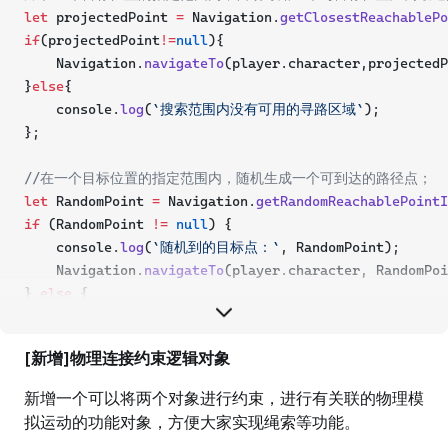
let
 projectedPoint 
=
 Navigation.
getClosestReachablePo
if
(projectedPoint
!=
null
){
    Navigation.
navigateTo
(player.character,projectedP
}
else
{
    console.
log
(
`搜索范围内没有可用的寻路区域`
);
};
//在一个目标位置的指定范围内，随机生成一个可到达的路径点；
let
 RandomPoint 
=
 Navigation.
getRandomReachablePointI
if
 (RandomPoint 
!=
null
) {
    console.
log
(
`随机到的目标点：`
, RandomPoint);
    Navigation.
navigateTo
(player.character, RandomPoi
} 
else
 {
    console.
log
(
`随机出的位置无法到达`
);
};
[新增]物理连接约束逻辑对象
//判断两点之间是否存在障碍无法直接到达
新增一个可以将两个对象进行约束，进行有关联的物理模
if
(Navigation.
navigationRaycast
(player.character.worl
拟运动的功能对象，方便大家实现绳索等功能。
    console.
log
(
`导航路径上存在障碍，不可到达`
);