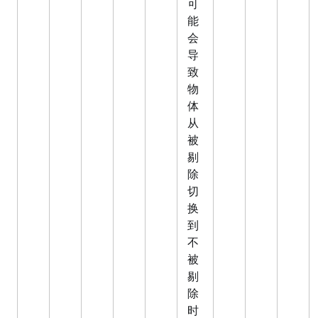
可
能
会
导
致
物
体
从
被
剔
除
切
换
到
不
被
剔
除
时