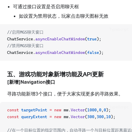
可通过接口设置是否启用聊天框
如设置为禁用状态，玩家点击聊天图标无效
TypeScript
//启用MGS聊天窗口
ChatService.
asyncEnableChatWindow
(
true
);
//禁用MGS聊天窗口
ChatService.
asyncEnableChatWindow
(
false
);
五、游戏功能对象新增功能及API更新
[新增]Navigation接口
寻路功能新增3个接口，便于大家实现更多的寻路效果。
TypeScript
const
targetPoint
=
new
 mw.
Vector
(
1000
,
0
,
0
);
const
queryExtent
=
new
 mw.
Vector
(
300
,
300
,
10
); 
//在一个目标位置的指定范围内，自动寻路一个与目标位置距离最