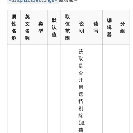
新增属性
<GraphicsSettings>
属
英
取
默
编
性
文
类
值
说
读
分
认
辑
名
名
型
范
明
写
组
值
器
称
称
围
获
取
是
否
开
启
遮
挡
剔
除
(遮
挡