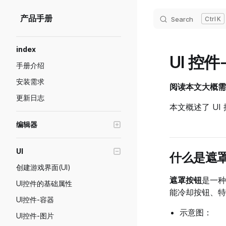
Skip to content
产品手册
Search
K
Sidebar Navigation
index
UI 控
手册介绍
安装需求
阅读本文大概需要
更新日志
本文概述了 U
编辑器
编辑器窗口操作
UI
什么是遮
Transform工具
创建游戏界面(UI)
画质级别模拟与设置
遮罩按钮
是一种
UI控件的基础属性
预制体功能说明
能冷却按钮、特
UI控件-容器
游戏断线重连
示意图：
UI控件-图片
绘制模式