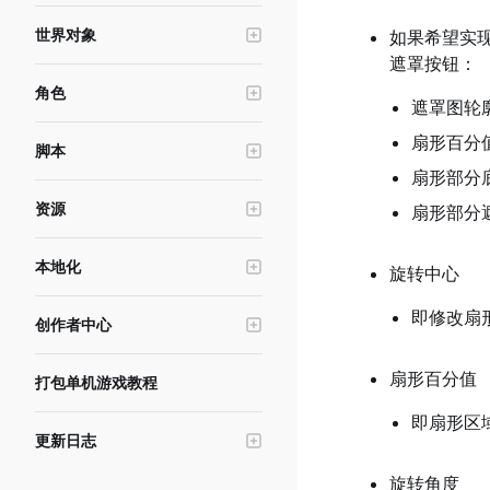
冲量对象
交互物
世界对象
如果希望实
运动器
世界UI
遮罩按钮：
光照系统
力区域
角色
触发器
摄像机
遮罩图轮
物理连接
角色基础功能
空锚点
后处理
扇形百分
脚本
形象与换装
热武器
天空球
扇形部分
数据存储
动画与姿态
游泳区域
资源
环境雾
扇形部分
内存存储
角色插槽
初生点
美术资源
本地化
布娃娃功能
对象发射器
旋转中心
资源加载与资源下载
游戏本地化
头顶名称
禁行区
资源导入上传工具
即修改扇
创作者中心
基础状态
音效
资源报错排查指南
游戏发布与审核
角色编辑器服务
IK锚点
扇形百分值
打包单机游戏教程
材质编辑器
游戏测试与沙箱
特效
即扇形区域
版本管理与实验
更新日志
点光源
游戏数据与反馈
v0.47.0.0
粒子发射器
旋转角度