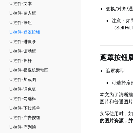
UI控件-文本
场景管理与跳转
变换/对齐/
UI控件-输入框
横竖屏&分辨率模拟
注意：如
UI控件-按钮
角色编辑工具
（SelfHitT
UI控件-遮罩按钮
自动裁剪规则与自定义裁剪距离
UI控件-进度条
实体建模工具
UI控件-滚动框
遮罩按钮
UI控件-摇杆
UI控件-摄像机滑动区
遮罩类型
UI控件-加载图
可选择扇
UI控件-调色板
本文为了清晰描
UI控件-勾选框
图片和普通图片
UI控件-下拉菜单
实际使用时，如
UI控件-广告按钮
的图片资源，并
UI控件-序列帧