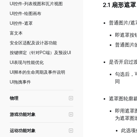
UI控件-列表视图和瓦片视图
2.1 扇形遮罩
UI控件-绘图画布
普通图片/遮
UI控件-遮罩
富文本
即遮罩按
安全区适配及设计器功能
普通图片
按键绑定（针对PC端）及预设UI
是否开启过
UI表现与性能优化
UI脚本的生命周期及事件说明
勾选后，
同
UI拖拽事件
物理
遮罩图轮廓
物理对象
即用遮罩
游戏功能对象
推进器
为遮罩图
高级轮式载具
此选项
运动功能对象
寻路系统