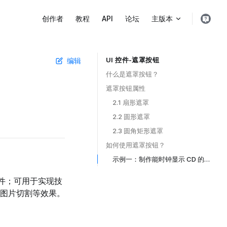
Main Navigation
创作者
教程
API
论坛
主版本
UI 控件-遮罩按钮
编辑
Table of Contents for current page
什么是遮罩按钮？ ​
遮罩按钮属性 ​
2.1 扇形遮罩 ​
2.2 圆形遮罩 ​
2.3 圆角矩形遮罩 ​
如何使用遮罩按钮？ ​
示例一：制作能时钟显示 CD 的技能按钮 ​
控件；可用于实现技
图片切割等效果。