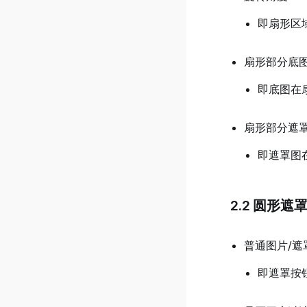
接入游戏内购
v0.46.0.1
寻路链接
即扇形区域
接入游戏广告
v0.46.0.0
游戏推荐与曝光
v0.44.0.0
扇形部分底
如何做好游戏首图
v0.43.0.3
即底图在
游戏自制区视频博主如何起号
v0.43.0.2
游戏活跃与公告
v0.43.0.1
扇形部分遮
游戏性能与报错
v0.43.0.0
即遮罩图
房间服务与日志
v0.42.0.2
管理游戏社区
v0.42.0.1
管理游戏福利
2.2 圆形遮
v0.42.0.0
协作权限及管理
v0.41.0.6
普通图片/遮
创作者收益结算
v0.41.0.5
服饰上架&售卖
即遮罩按
v0.41.0.4
v0.41.0.3