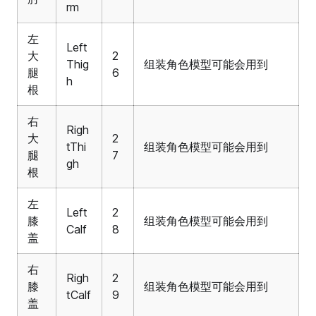
rm
左
Left
大
2
Thig
组装角色模型可能会用到
腿
6
h
根
右
Righ
大
2
tThi
组装角色模型可能会用到
腿
7
gh
根
左
Left
2
膝
组装角色模型可能会用到
Calf
8
盖
右
Righ
2
膝
组装角色模型可能会用到
tCalf
9
盖