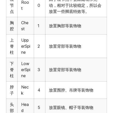
Roo
节
0
动，相对于比较稳定，所以会
t
点
放置一些脚底特效等。
胸
Che
1
放置胸部等装饰物
腔
st
上
Upp
脊
erSpi
2
放置背部等装饰物
柱
ne
下
Low
脊
erSpi
3
放置背部等装饰物
柱
ne
脖
Nec
4
放置围脖、吊牌等装饰物
子
k
头
Hea
5
放置眼镜、帽子等装饰物
部
d