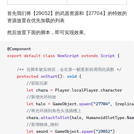
首先我们将【29052】的武器资源和【27704】的特效的
资源放置在优先加载的列表
然后放置下面的脚本，即可实现效果。
ts
@Component
export
default
class
NewScript
extends
Script
 {
/** 当脚本被实例后，会在第一帧更新前调用此函数 */
protected
onStart
()
:
void
 {
//获取玩家
let
 chara 
=
 Player.localPlayer.character
//新增光环特效
let
 halo 
=
 GameObject.
spawn
(
"27704"
, {replica
//将光环插到角色头顶插槽上
        chara.
attachToSlot
(halo, HumanoidSlotType.Nam
//新增物体_钢剑
let
 sword 
=
 GameObject.
spawn
(
"29052"
)