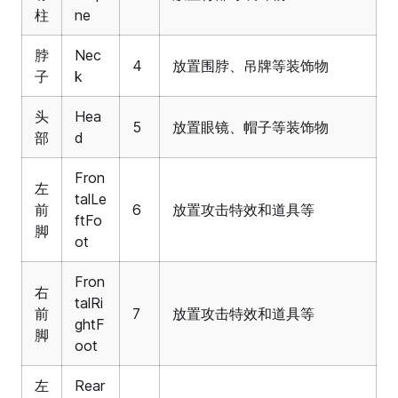
柱
ne
脖
Nec
4
放置围脖、吊牌等装饰物
子
k
头
Hea
5
放置眼镜、帽子等装饰物
部
d
Fron
左
talLe
前
6
放置攻击特效和道具等
ftFo
脚
ot
Fron
右
talRi
前
7
放置攻击特效和道具等
ghtF
脚
oot
左
Rear