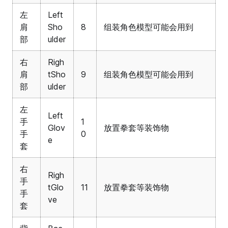
左
Left
肩
Sho
8
组装角色模型可能会用到
部
ulder
右
Righ
肩
tSho
9
组装角色模型可能会用到
部
ulder
左
Left
手
1
Glov
放置拳套等装饰物
手
0
e
套
右
Righ
手
tGlo
11
放置拳套等装饰物
手
ve
套