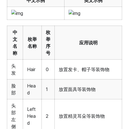
中文示例
英文示例
中
枚
文
枚举
举
应用说明
名
名称
序
称
号
头
Hair
0
放置发卡、帽子等装饰物
发
脸
Hea
1
放置面具等装饰物
部
d
头
Left
部
Hea
2
放置精灵耳朵等装饰物
左
d
侧