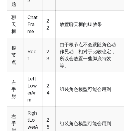
e
题
聊
Chat
2
天
Fra
放置聊天框的UI效果
2
框
me
由于根节点不会跟随角色动
根
Roo
2
作晃动，相对于比较稳定，
节
t
3
所以会放置一些脚底特效
点
等。
Left
左
Low
2
手
组装角色模型可能会用到
erAr
4
肘
m
Righ
右
tLo
2
手
组装角色模型可能会用到
werA
5
肘