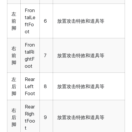
Fron
左
talLe
前
6
放置攻击特效和道具等
ftFo
脚
ot
Fron
右
talRi
前
7
放置攻击特效和道具等
ghtF
脚
oot
左
Rear
后
Left
8
放置攻击特效和道具等
脚
Foot
Rear
右
Righ
后
9
放置攻击特效和道具等
tFoo
脚
t