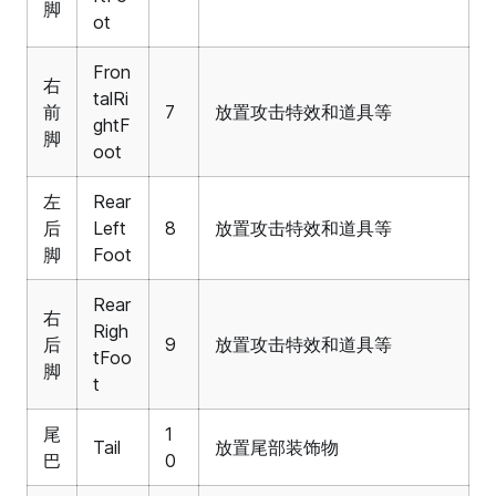
脚
ot
Fron
右
talRi
前
7
放置攻击特效和道具等
ghtF
脚
oot
左
Rear
后
Left
8
放置攻击特效和道具等
脚
Foot
Rear
右
Righ
后
9
放置攻击特效和道具等
tFoo
脚
t
尾
1
Tail
放置尾部装饰物
巴
0