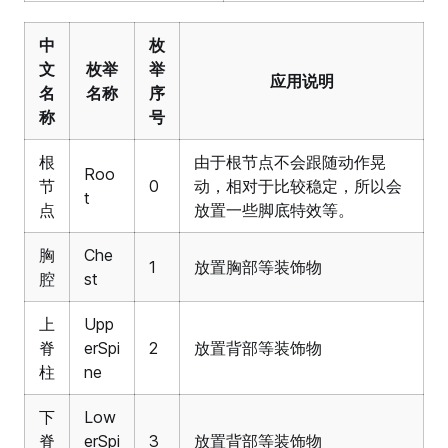
中
枚
文
枚举
举
应用说明
名
名称
序
称
号
根
由于根节点不会跟随动作晃
Roo
节
0
动，相对于比较稳定，所以会
t
点
放置一些脚底特效等。
胸
Che
1
放置胸部等装饰物
腔
st
上
Upp
脊
erSpi
2
放置背部等装饰物
柱
ne
下
Low
脊
erSpi
3
放置背部等装饰物