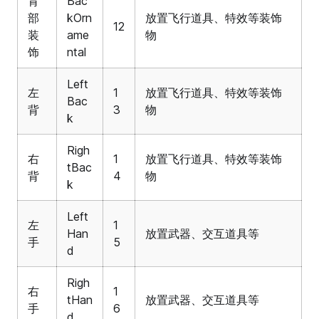
背
Bac
部
kOrn
放置飞行道具、特效等装饰
12
装
ame
物
饰
ntal
Left
左
1
放置飞行道具、特效等装饰
Bac
背
3
物
k
Righ
右
1
放置飞行道具、特效等装饰
tBac
背
4
物
k
Left
左
1
Han
放置武器、交互道具等
手
5
d
Righ
右
1
tHan
放置武器、交互道具等
手
6
d