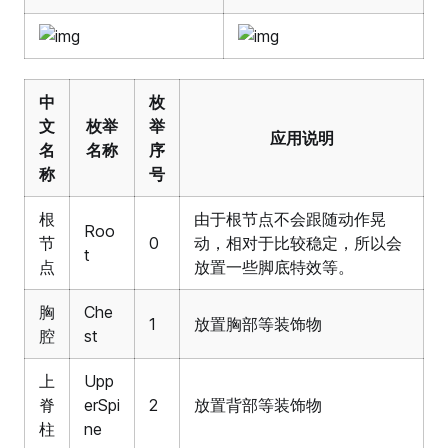
中
枚
文
枚举
举
应用说明
名
名称
序
称
号
根
由于根节点不会跟随动作晃
Roo
节
0
动，相对于比较稳定，所以会
t
点
放置一些脚底特效等。
胸
Che
1
放置胸部等装饰物
腔
st
上
Upp
脊
erSpi
2
放置背部等装饰物
柱
ne