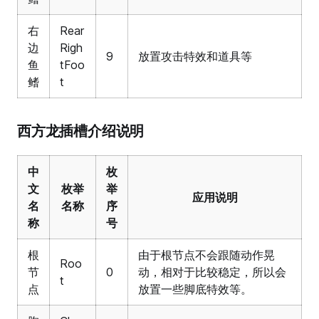
右
Rear
边
Righ
9
放置攻击特效和道具等
鱼
tFoo
鳍
t
西方龙插槽介绍说明
中
枚
文
枚举
举
应用说明
名
名称
序
称
号
根
由于根节点不会跟随动作晃
Roo
节
0
动，相对于比较稳定，所以会
t
点
放置一些脚底特效等。