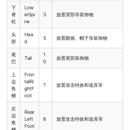
下
Low
脊
erSpi
3
放置背部等装饰物
柱
ne
头
Hea
5
放置眼镜、帽子等装饰物
部
d
尾
1
Tail
放置尾部装饰物
巴
0
上
Fron
边
talRi
7
放置攻击特效和道具等
鱼
ghtF
鳍
oot
左
Rear
边
Left
8
放置攻击特效和道具等
鱼
Foot
鳍