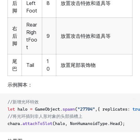
后
Left
8
放置攻击特效和道具等
脚
Foot
Rear
右
Righ
后
9
放置攻击特效和道具等
tFoo
脚
t
尾
1
Tail
放置尾部装饰物
巴
0
示例脚本：
ts
//新增光环特效
let
 halo 
=
 GameObject.
spawn
(
"27704"
,{ replicates: 
tru
//将光环插到非人形对象的头部插槽上
chara.
attachToSlot
(halo, NonHumanoidType.Head);