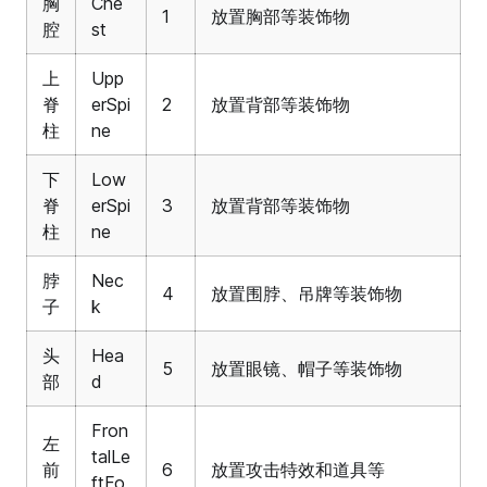
胸
Che
1
放置胸部等装饰物
腔
st
上
Upp
脊
erSpi
2
放置背部等装饰物
柱
ne
下
Low
脊
erSpi
3
放置背部等装饰物
柱
ne
脖
Nec
4
放置围脖、吊牌等装饰物
子
k
头
Hea
5
放置眼镜、帽子等装饰物
部
d
Fron
左
talLe
前
6
放置攻击特效和道具等
ftFo