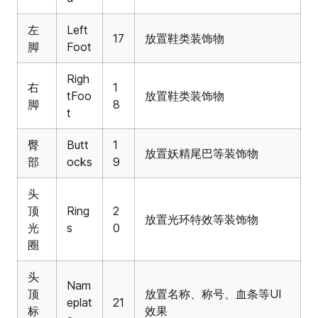
左
Left
17
放置鞋类装饰物
脚
Foot
Righ
右
1
tFoo
放置鞋类装饰物
脚
8
t
臀
Butt
1
放置妖精尾巴等装饰物
部
ocks
9
头
顶
Ring
2
放置光环特效等装饰物
光
s
0
圈
头
Nam
顶
放置名称、称号、血条等UI
eplat
21
标
效果