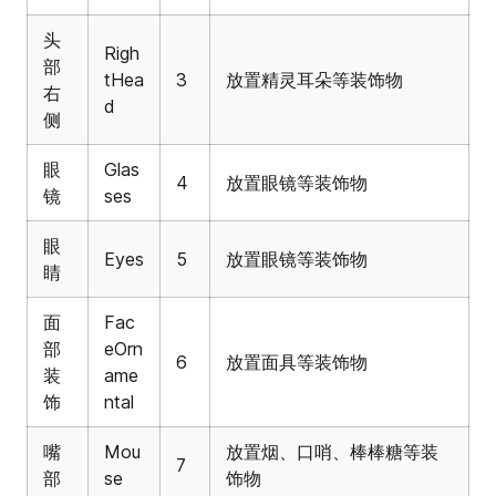
头
Righ
部
tHea
3
放置精灵耳朵等装饰物
右
d
侧
眼
Glas
4
放置眼镜等装饰物
镜
ses
眼
Eyes
5
放置眼镜等装饰物
睛
面
Fac
部
eOrn
6
放置面具等装饰物
装
ame
饰
ntal
嘴
Mou
放置烟、口哨、棒棒糖等装
7
部
se
饰物