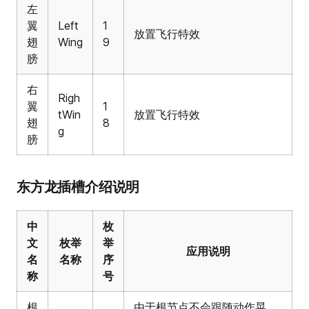
左
翼
Left
1
放置飞行特效
翅
Wing
9
膀
右
Righ
翼
1
tWin
放置飞行特效
翅
8
g
膀
东方龙插槽介绍说明
中
枚
文
枚举
举
应用说明
名
名称
序
称
号
根
由于根节点不会跟随动作晃