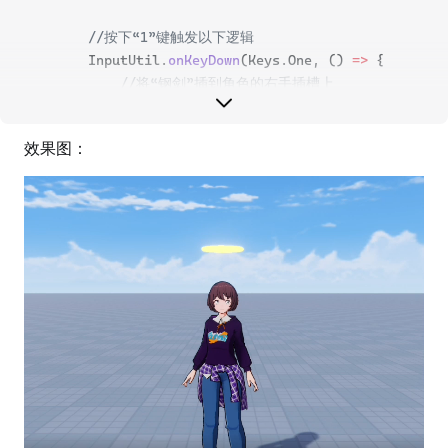
//按下“1”键触发以下逻辑
        InputUtil.
onKeyDown
(Keys.One, () 
=>
 {
//将“钢剑”插到角色的右手插槽上
            chara.
attachToSlot
(sword, HumanoidSlotTyp
        });
效果图：
    }
}