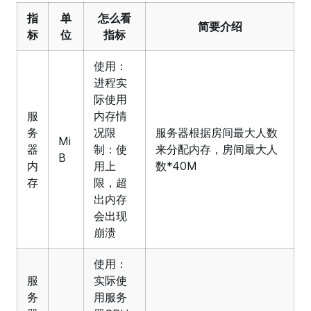
指
单
怎么看
简要介绍
标
位
指标
使用：
进程实
际使用
服
内存情
务
况限
服务器根据房间最大人数
Mi
器
制：使
来分配内存，房间最大人
B
内
用上
数*40M
存
限，超
出内存
会出现
崩溃
使用：
服
实际使
务
用服务