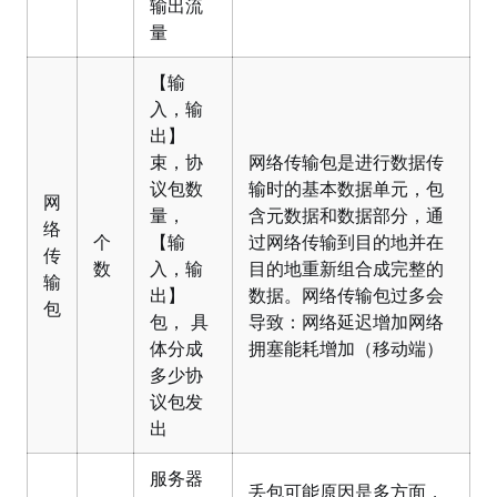
输出流
量
【输
入，输
出】
束，协
网络传输包是进行数据传
议包数
输时的基本数据单元，包
网
量，
含元数据和数据部分，通
络
个
【输
过网络传输到目的地并在
传
数
入，输
目的地重新组合成完整的
输
出】
数据。网络传输包过多会
包
包， 具
导致：网络延迟增加网络
体分成
拥塞能耗增加（移动端）
多少协
议包发
出
服务器
丢包可能原因是多方面，