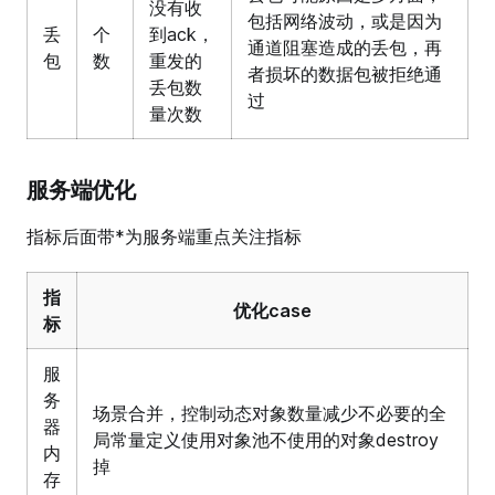
没有收
包括网络波动，或是因为
丢
个
到ack，
通道阻塞造成的丢包，再
包
数
重发的
者损坏的数据包被拒绝通
丢包数
过
量次数
服务端优化
指标后面带*为服务端重点关注指标
指
优化case
标
服
务
场景合并，控制动态对象数量减少不必要的全
器
局常量定义使用对象池不使用的对象destroy
内
掉
存