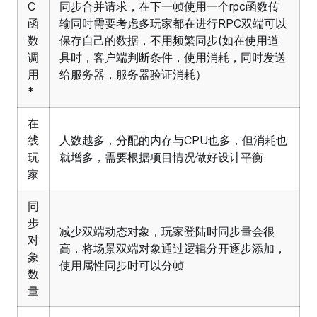
C
同步合并请求，在下一帧使用一个rpc函数传
函
输同时需要考虑多玩家都在进行RPC双端可以
数
保存自己的数据，不用频繁同步(如在使用道
调
具时，客户端判断条件，使用消耗，同时发送
用
给服务器，服务器验证消耗）
*
在
线
人数越多，分配的内存与CPU也多，但消耗也
玩
就增多，需要根据项目情况做好设计平衡
家
同
步
减少双端动态对象，玩家登陆时同步量会很
对
高，将场景双端对象通过逻辑分开逐步添加，
象
使用属性同步时可以分帧
数
量