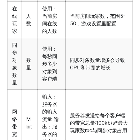
在
使用：
线
人
当前房
当前房间玩家数，范围5-
玩
数
间在线
50，游戏设置里配置
家
的人数
同
使用：
步
每秒同
对
数
同步对象数量增多会导致
步多少
象
量
CPU和带宽的增长
对象到
数
客户端
量
输入：
服务器
网
的输入
服务器发送给每个客户端
络
M
流量 输
的带宽总量:100kb/s*最大
带
bit
出：服
玩家数rpc与同步对象占用
宽
务器的