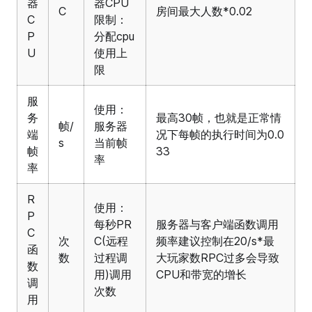
器
器CPU
C
房间最大人数*0.02
C
限制：
P
分配cpu
U
使用上
限
服
使用：
务
最高30帧，也就是正常情
帧/
服务器
端
况下每帧的执行时间为0.0
s
当前帧
帧
33
率
率
R
使用：
P
每秒PR
服务器与客户端函数调用
C
次
C(远程
频率建议控制在20/s*最
函
数
过程调
大玩家数RPC过多会导致
数
用)调用
CPU和带宽的增长
调
次数
用