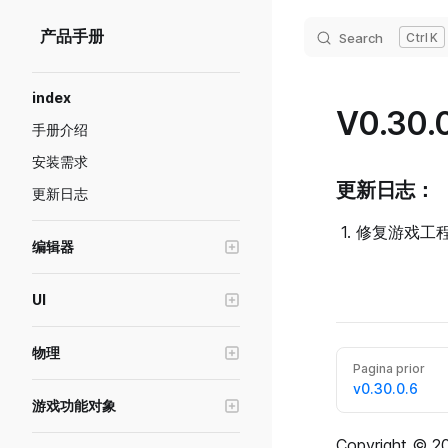
Skip to content
产品手册
Search
K
Sidebar Navigation
index
V0.30.0
手册介绍
安装需求
更新日志：
更新日志
修复游戏工
编辑器
编辑器窗口操作
UI
Transform工具
创建游戏界面(UI)
画质级别模拟与设置
物理
UI控件的基础属性
Pagina prior
预制体功能说明
物理对象
v0.30.0.6
UI控件-容器
游戏功能对象
游戏断线重连
推进器
UI控件-图片
高级轮式载具
绘制模式
Copyright © 20