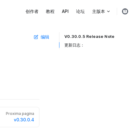
Main Navigation
创作者
教程
API
论坛
主版本
V0.30.0.5 Release Note
编辑
Table of Contents for current page
更新日志： ​
Proxima pagina
v0.30.0.4