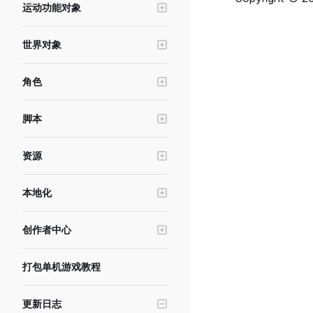
运动功能对象
UI控件-文本
寻路系统
场景管理与跳转
冲量对象
UI控件-输入框
交互物
横竖屏&分辨率模拟
世界对象
运动器
UI控件-按钮
世界UI
角色编辑工具
光照系统
力区域
UI控件-遮罩按钮
角色
触发器
自动裁剪规则与自定义裁剪距离
摄像机
物理连接
UI控件-进度条
角色基础功能
空锚点
实体建模工具
后处理
脚本
UI控件-滚动框
形象与换装
热武器
天空球
数据存储
UI控件-摇杆
动画与姿态
游泳区域
资源
环境雾
内存存储
UI控件-摄像机滑动区
角色插槽
初生点
美术资源
UI控件-加载图
本地化
布娃娃功能
对象发射器
资源加载与资源下载
UI控件-调色板
游戏本地化
头顶名称
禁行区
资源导入上传工具
创作者中心
UI控件-勾选框
基础状态
音效
资源报错排查指南
游戏发布与审核
UI控件-下拉菜单
角色编辑器服务
IK锚点
打包单机游戏教程
材质编辑器
游戏测试与沙箱
UI控件-广告按钮
特效
版本管理与实验
UI控件-序列帧
更新日志
点光源