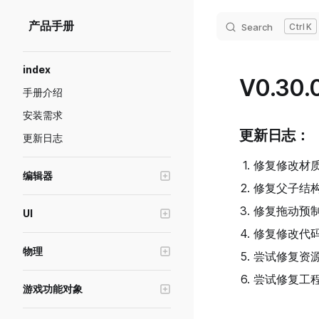
Skip to content
产品手册
Search
K
Sidebar Navigation
index
V0.30.0
手册介绍
安装需求
更新日志：
更新日志
修复修改材
编辑器
修复父子结
编辑器窗口操作
修复拖动预
UI
Transform工具
修复修改代
创建游戏界面(UI)
画质级别模拟与设置
物理
尝试修复资
UI控件的基础属性
预制体功能说明
物理对象
尝试修复工
UI控件-容器
游戏功能对象
游戏断线重连
推进器
UI控件-图片
高级轮式载具
绘制模式