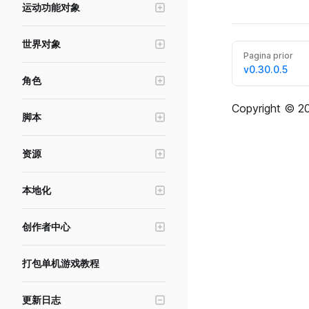
运动功能对象
UI控件-文本
寻路系统
场景管理与跳转
冲量对象
UI控件-输入框
交互物
横竖屏&分辨率模拟
世界对象
运动器
UI控件-按钮
Pagina prior
世界UI
角色编辑工具
光照系统
v0.30.0.5
力区域
UI控件-遮罩按钮
角色
触发器
自动裁剪规则与自定义裁剪距离
摄像机
物理连接
UI控件-进度条
角色基础功能
空锚点
实体建模工具
Copyright © 20
后处理
脚本
UI控件-滚动框
形象与换装
热武器
天空球
数据存储
UI控件-摇杆
动画与姿态
游泳区域
资源
环境雾
内存存储
UI控件-摄像机滑动区
角色插槽
初生点
美术资源
UI控件-加载图
本地化
布娃娃功能
对象发射器
资源加载与资源下载
UI控件-调色板
游戏本地化
头顶名称
禁行区
资源导入上传工具
创作者中心
UI控件-勾选框
基础状态
音效
资源报错排查指南
游戏发布与审核
UI控件-下拉菜单
角色编辑器服务
IK锚点
打包单机游戏教程
材质编辑器
游戏测试与沙箱
UI控件-广告按钮
特效
版本管理与实验
UI控件-序列帧
更新日志
点光源