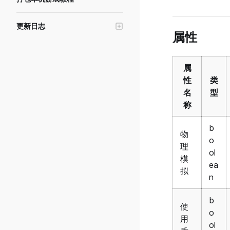
游戏测试与沙箱
UI控件-列表视图和瓦片视图
特效
版本管理与实验
UI控件-绘图画布
更新日志
点光源
属性
游戏数据与反馈
UI控件-遮罩
v0.47.0.0
粒子发射器
接入游戏内购
富文本
v0.46.0.1
寻路链接
属
接入游戏广告
安全区适配及设计器功能
v0.46.0.0
性
类
游戏推荐与曝光
按键绑定（针对PC端）及预设UI
v0.44.0.0
名
型
如何做好游戏首图
称
UI表现与性能优化
v0.43.0.3
游戏自制区视频博主如何起号
UI脚本的生命周期及事件说明
v0.43.0.2
b
物
游戏活跃与公告
UI拖拽事件
o
v0.43.0.1
理
ol
游戏性能与报错
v0.43.0.0
模
ea
房间服务与日志
拟
v0.42.0.2
n
管理游戏社区
v0.42.0.1
b
管理游戏福利
使
v0.42.0.0
o
协作权限及管理
用
v0.41.0.6
ol