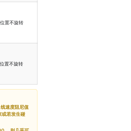
的位置不旋转
的位置不旋转
，线速度阻尼值
束或若发生碰
0， 则几乎可