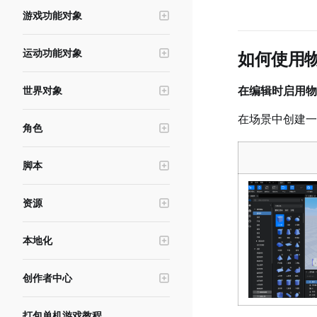
UI控件-文本
游戏功能对象
场景管理与跳转
UI控件-输入框
高级轮式载具
横竖屏&分辨率模拟
运动功能对象
UI控件-按钮
如何使用
寻路系统
角色编辑工具
冲量对象
UI控件-遮罩按钮
交互物
自动裁剪规则与自定义裁剪距离
在编辑时启用物
世界对象
运动器
UI控件-进度条
世界UI
实体建模工具
光照系统
在场景中创建一
力区域
UI控件-滚动框
角色
触发器
摄像机
物理连接
UI控件-摇杆
角色基础功能
空锚点
后处理
脚本
UI控件-摄像机滑动区
形象与换装
热武器
天空球
数据存储
UI控件-加载图
动画与姿态
游泳区域
资源
环境雾
内存存储
UI控件-调色板
角色插槽
初生点
美术资源
UI控件-勾选框
本地化
布娃娃功能
对象发射器
资源加载与资源下载
UI控件-下拉菜单
游戏本地化
头顶名称
禁行区
资源导入上传工具
创作者中心
UI控件-广告按钮
基础状态
音效
资源报错排查指南
游戏发布与审核
UI控件-序列帧
角色编辑器服务
IK锚点
打包单机游戏教程
材质编辑器