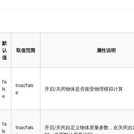
默
认
取值范围
属性说明
值
fa
true/fals
ls
开启/关闭物体是否接受物理模拟计算
e
e
fa
true/fals
开启/关闭自定义物体质量参数，在关闭自
ls