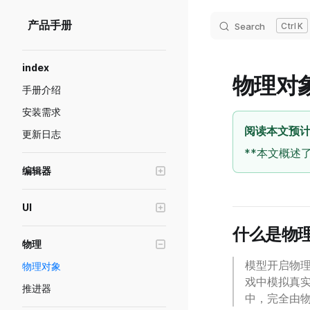
Skip to content
产品手册
Search
K
Sidebar Navigation
index
物理对
手册介绍
安装需求
阅读本文预计 
更新日志
**本文概述
编辑器
编辑器窗口操作
UI
Transform工具
创建游戏界面(UI)
什么是物
画质级别模拟与设置
物理
UI控件的基础属性
预制体功能说明
模型开启物
物理对象
UI控件-容器
戏中模拟真
游戏断线重连
推进器
UI控件-图片
中，完全由
绘制模式