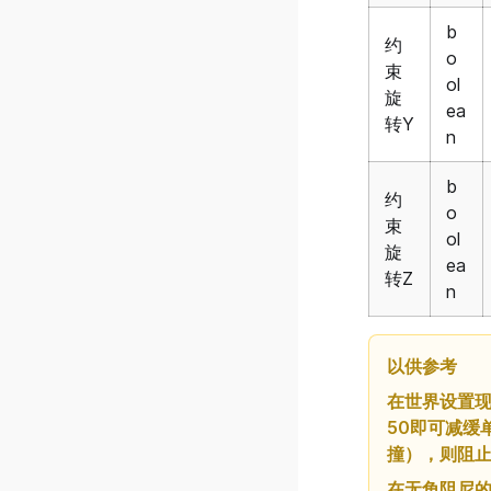
v0.33.0.5
b
约
v0.33.0.4
o
束
ol
v0.33.0.3
旋
ea
转Y
v0.33.0.2
n
v0.33.0.1
b
v0.33.0.0
约
o
束
v0.32.0.2
ol
旋
ea
v0.32.0.1
转Z
n
v0.32.0.0
v0.31.0.4
以供参考
v0.31.0.3
在世界设置现
v0.31.0.2
50即可减缓
v0.31.0.1
撞），则阻
v0.31.0.0
在无角阻尼的