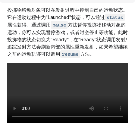
// 创建投掷物。
投掷物移动对象可以在发射过程中控制自己的运动状态。
let
 projectile 
=
new
ProjectileMovement
(balls
它在运动过程中为"Launched"状态，可以通过
status
属性获得。通过调用
方法暂停投掷物移动对象的
pause
// 给击中委托绑定一个函数，当击中对象是目标时，播放
运动，你可以实现暂停游戏，或者时空停止等功能。此时
        projectile.onProjectileHit.
add
((
hitGameObject
            EffectService.
投掷物的状态切换为"Ready"，在"Ready"状态调用发射/
playAtPosition
(
"99599"
, Hit
        });
追踪发射方法会刷新内部的属性重新发射，如果希望继续
之前的运动轨迹可以调用
方法。
resume
// 添加客户端发送的”LAUNCH“事件监听器，将球右前方
        Event.
addClientListener
(
"LAUNCH"
, 
async
 (
play
            projectile.
launch
(
new
Vector
(
1
, 
1
, 
1
));  
        });
// 添加客户端发送的”DESTROY“事件监听器，从数
        Event.
addClientListener
(
"DESTROY"
, 
async
 (
pla
            console.
error
(
"DESTROY"
);
let
 deleteBall 
=
 projectile.
getRelatedGam
let
 deleteIndex 
=
 balls.
indexOf
(deleteBal
            balls.
splice
(deleteIndex, 
1
);