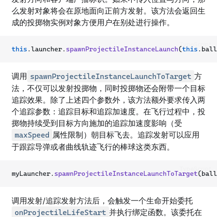
么发射对象将会在原地面向正前方发射。该方法会返回生
成的投掷物实例对象方便用户在别处进行操作。
TypeScript
this
.launcher.
spawnProjectileInstanceLaunch
(
this
.ball
调用
方
spawnProjectileInstanceLaunchToTarget
法，不仅可以发射投掷物，同时投掷物还会附带一个目标
追踪效果。除了上述四个参数外，该方法额外要求传入两
个追踪参数：追踪目标和追踪加速度。在飞行过程中，投
掷物持续受到目标方向施加的追踪加速度影响（受
属性限制）朝目标飞去。追踪发射可以应用
maxSpeed
于跟踪导弹或者曲线轨迹飞行的棒球这类东西。
TypeScript
myLauncher.
spawnProjectileInstanceLaunchToTarget
(ball
调用发射/追踪发射方法后，会触发一个生命开始委托
并执行绑定函数。该委托在
onProjectileLifeStart