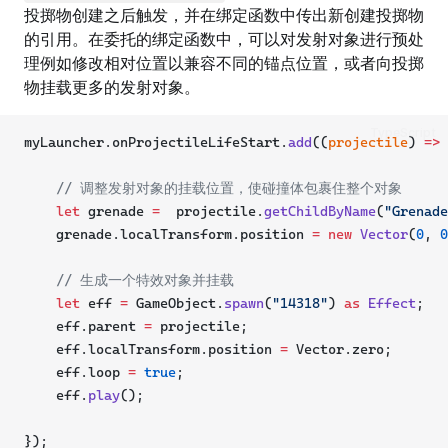
投掷物创建之后触发，并在绑定函数中传出新创建投掷物
的引用。在委托的绑定函数中，可以对发射对象进行预处
理例如修改相对位置以兼容不同的锚点位置，或者向投掷
物挂载更多的发射对象。
TypeScript
myLauncher.onProjectileLifeStart.
add
((
projectile
) 
=>
 
// 调整发射对象的挂载位置，使碰撞体包裹住整个对象
let
 grenade 
=
  projectile.
getChildByName
(
"Grenade
    grenade.localTransform.position 
=
new
Vector
(
0
, 
0
// 生成一个特效对象并挂载
let
 eff 
=
 GameObject.
spawn
(
"14318"
) 
as
Effect
;
    eff.parent 
=
 projectile;
    eff.localTransform.position 
=
 Vector.zero;
    eff.loop 
=
true
;
    eff.
play
();
});