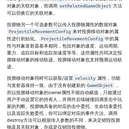
对象的关联对象，而调用
方法
setRelatedGameObject
可以切换它的关联对象。
投掷物另一个可选参数可以传入投掷物属性的数据对象
来对投掷移动对象的属
ProjectileMovementConfig
性进行初始化。
中的属
ProjectileMovementConfig
性与对象发射器基本相同，包括对象的速度、运动周期、
重力、追踪目标和追踪加速度等等。这些属性共同决定投
掷移动对象的移动轨迹。投掷移动对象也支持预测运动轨
迹。
投掷移动对象同样可以获取/设置
属性，功能
velocity
与发射器保持一致。由于没有创建新的
，
GameObject
所以投掷移动对象的owner属性不能自动赋值，只能通过
用户手动设置它的持有人，并用作后续碰撞回调里击中玩
家的判断。投掷物具备的对应的击中委托、生命结束委托
以及追踪失败委托，你可以绑定对应的事件方法。调用
destroy方法可以根据传入参数的不同，来决定销毁投掷
物及其关联对象，亦或是仅销毁投掷物。