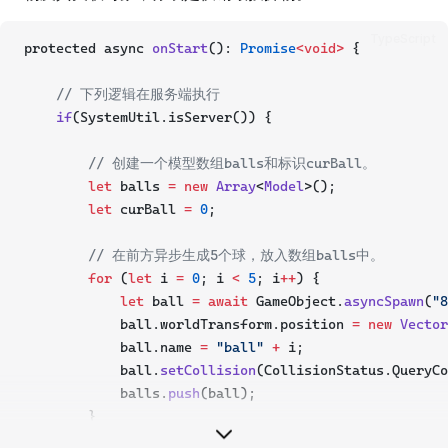
TypeScript
protected async 
onStart
(): 
Promise
<void>
 {
// 下列逻辑在服务端执行
if
(SystemUtil.isServer()) {
// 创建一个模型数组balls和标识curBall。
let
 balls 
=
new
Array
<
Model
>();
let
 curBall 
=
0
;
// 在前方异步生成5个球，放入数组balls中。
for
 (
let
 i 
=
0
; i 
<
5
; i
++
) {
let
 ball 
=
await
 GameObject.
asyncSpawn
(
"8
            ball.worldTransform.position 
=
new
Vector
            ball.name 
=
"ball"
+
 i;
            ball.
setCollision
(CollisionStatus.QueryCo
            balls.
push
(ball);
        }