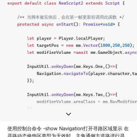
export
default
class
NewScript2
extends
Script
 {
/** 当脚本被实例后，会在第一帧更新前调用此函数 */
protected
async
onStart
()
:
Promise
<
void
> {
let
 player 
=
 Player.localPlayer;
let
 targetPos 
=
new
 mw.
Vector
(
1800
,
250
,
250
); 
let
 modifierVolume 
=await
 mw.GameObject.
async
        InputUtil.
onKeyDown
(mw.Keys.One,()
=>
{
            Navigation.
navigateTo
(player.character,ta
        });
        InputUtil.
onKeyDown
(mw.Keys.Two,()
=>
{
            modifierVolume.areaClass 
=
 mw.NavModifier
        })
    }
}
使用控制台命令 -show Navigation打开寻路区域显示 在
寻路动态修饰区类型为无效时，主角通侧方道路进行寻