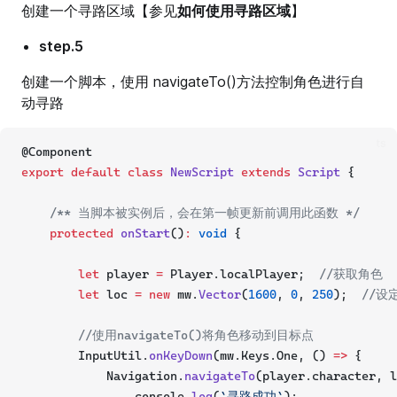
创建一个寻路区域【参见
如何使用寻路区域
】
step.5
创建一个脚本，使用 navigateTo()方法控制角色进行自
动寻路
ts
@Component
export
default
class
NewScript
extends
Script
 {
/** 当脚本被实例后，会在第一帧更新前调用此函数 */
protected
onStart
()
:
void
 {
let
 player 
=
 Player.localPlayer;  
//获取角色
let
 loc 
=
new
 mw.
Vector
(
1600
, 
0
, 
250
);  
//设
//使用navigateTo()将角色移动到目标点
        InputUtil.
onKeyDown
(mw.Keys.One, () 
=>
 {
            Navigation.
navigateTo
(player.character, l
                console.
log
(
`寻路成功`
);