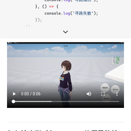
            }, () 
=>
 {
                console.
log
(
`寻路失败`
);
            });
        });
//使用stopNavigateTo()函数，可以将指定的对象停
        InputUtil.
onKeyDown
(mw.Keys.Two, () 
=>
 {
            console.
log
(
`停止角色寻路}`
);
            Navigation.
stopNavigateTo
(player.characte
        });
    }
}