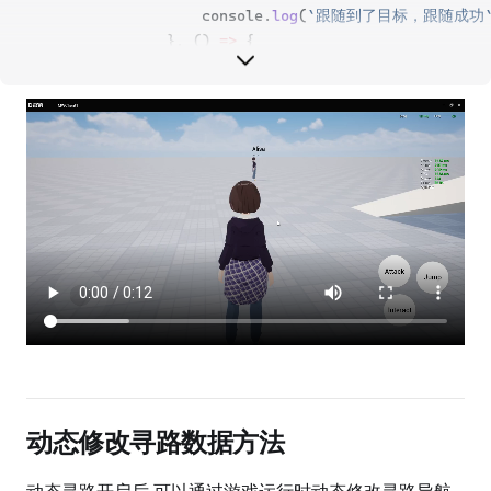
                    console.
log
(
`跟随到了目标，跟随成功
                }, () 
=>
 {
                    console.
log
(
`无法找到目标，跟随失败
                });
this
.
serverFollow
(player.userId);
            }
else
{
                console.
log
(
`无法找到目标，跟随失败`
);
            }
        }
//开始执行跟随后，使用stopFollow()函数，将客户端
        InputUtil.
onKeyDown
(mw.Keys.Two, () 
=>
 {
            console.
log
(
`停止客户端NPC跟随}`
);
            Navigation.
stopFollow
(NPCforC);
        });
    }
动态修改寻路数据方法
    @mw.
RemoteFunction
(mw.Server)