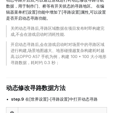
动态寻路开启后,可以通过游戏运行时动态修改寻路导航
serverFollow
(
id
:
string
) {
数据，用于制作门、桥等有开关状态的寻路地区。 在编
let
 player 
=
 Player.
getPlayer
(id); 
//在服务器
辑器菜单栏[设置]功能中增加了[寻路设置]属性,可以设置
let
 NPCforSC 
=
 mw.GameObject.
findGameObjectBy
是否开启动态寻路功能。
        Navigation.
follow
(NPCforSC, player.character,
            console.
log
(
`跟随成功`
);
关闭动态寻路后,寻路区域数据在项目发布时即构建完
        }, () 
=>
 {
成,不会在游戏启动时消耗性能.
            console.
log
(
`跟随失败`
);
        });
开启动态寻路后,会在游戏启动时对场景中的寻路区域
    }
进行构建,场景地图越大、地形碰撞越复杂构建耗时越
}
高.以OPPO A57 手机为例，构建 100 * 100 大小地形
寻路数据，耗时约 0.3 秒；
动态修改寻路数据方法
step.9
在[世界设置]-[寻路设置]中打开动态寻路