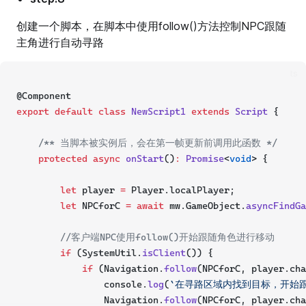
创建一个脚本，在脚本中使用follow()方法控制NPC跟随
主角进行自动寻路
ts
@Component
export
default
class
NewScript1
extends
Script
 {
/** 当脚本被实例后，会在第一帧更新前调用此函数 */
protected
async
onStart
()
:
Promise
<
void
> {
let
 player 
=
 Player.localPlayer;
let
 NPCforC 
=
await
 mw.GameObject.
asyncFindGa
//客户端NPC使用follow()开始跟随角色进行移动
if
 (SystemUtil.
isClient
()) {
if
 (Navigation.
follow
(NPCforC, player.cha
                console.
log
(
`在寻路区域内找到目标，开始跟
                Navigation.
follow
(NPCforC, player.cha