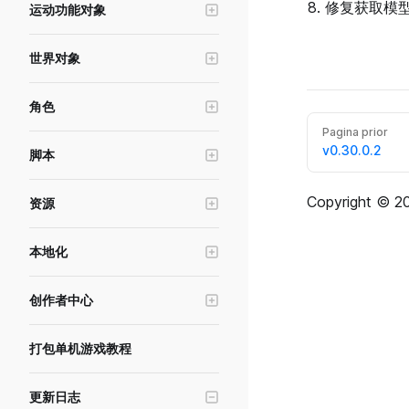
修复获取模
运动功能对象
UI控件-文本
寻路系统
场景管理与跳转
冲量对象
UI控件-输入框
交互物
横竖屏&分辨率模拟
世界对象
运动器
UI控件-按钮
世界UI
角色编辑工具
光照系统
力区域
UI控件-遮罩按钮
角色
触发器
自动裁剪规则与自定义裁剪距离
摄像机
物理连接
UI控件-进度条
Pagina prior
角色基础功能
空锚点
实体建模工具
后处理
v0.30.0.2
脚本
UI控件-滚动框
形象与换装
热武器
天空球
数据存储
UI控件-摇杆
动画与姿态
游泳区域
Copyright © 20
资源
环境雾
内存存储
UI控件-摄像机滑动区
角色插槽
初生点
美术资源
UI控件-加载图
本地化
布娃娃功能
对象发射器
资源加载与资源下载
UI控件-调色板
游戏本地化
头顶名称
禁行区
资源导入上传工具
创作者中心
UI控件-勾选框
基础状态
音效
资源报错排查指南
游戏发布与审核
UI控件-下拉菜单
角色编辑器服务
IK锚点
打包单机游戏教程
材质编辑器
游戏测试与沙箱
UI控件-广告按钮
特效
版本管理与实验
UI控件-序列帧
更新日志
点光源