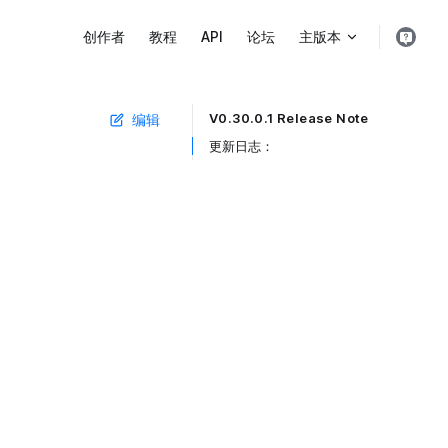
Main Navigation
创作者
教程
API
论坛
主版本
V0.30.0.1 Release Note
编辑
Table of Contents for current page
更新日志： ​