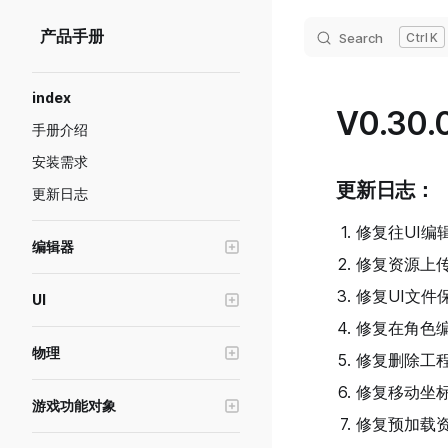
Skip to content
产品手册
Search
K
Sidebar Navigation
index
V0.30.0
手册介绍
安装需求
更新日志：
更新日志
修复往UI编
编辑器
修复资源上
编辑器窗口操作
修复UI文件
UI
Transform工具
修复在角色
创建游戏界面(UI)
画质级别模拟与设置
物理
修复删除工
UI控件的基础属性
预制体功能说明
物理对象
修复移动坐
UI控件-容器
游戏功能对象
游戏断线重连
推进器
修复预加载
UI控件-图片
高级轮式载具
绘制模式