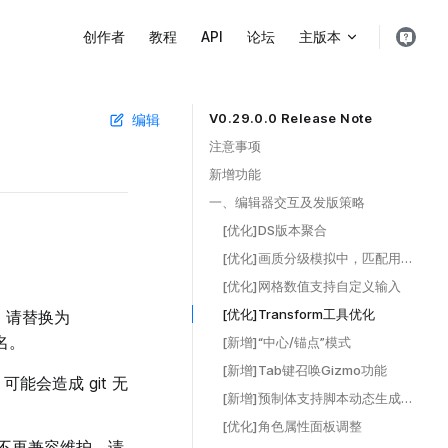
Main Navigation
创作者
教程
API
论坛
主版本
V0.29.0.0 Release Note
编辑
Table of Contents for current page
注意事项 ​
新增功能 ​
一、编辑器交互及发版策略 ​
[优化]DS版本聚合 ​
[优化]画质分级模拟中，匹配用户占比更加准确 ​
[优化]网格数值支持自定义输入 ​
[优化]Transform工具优化 ​
，请替换为
名。
[新增]“中心/锚点”模式 ​
[新增]Tab键召唤Gizmo功能 ​
会造成 git 无
[新增]预制体支持脚本动态生成的UI资源 ​
[优化]角色属性面板调整 ​
029版将不再兼容维护，请