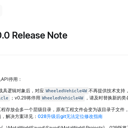
.0 Release Note
API停用：
旧载具逻辑对象后，对应
不再提供技术支持
WheeledVehicle4W
；v0.29将停用
，请及时替换新的类
icle
WheeledVehicle4W
程存放会多一个层级目录，原有工程文件会变为该目录子文件，可能
题，解决方案详见：
028升级后git无法定位修改指南
.\MetaWorldSaved\Saved\MetaWorld\Projects)，