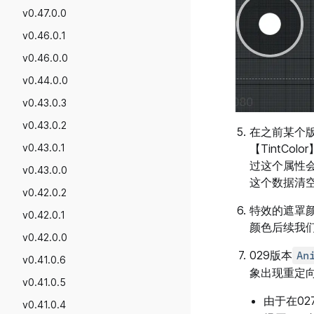
游戏数据与反馈
UI控件-列表视图和瓦片视图
v0.47.0.0
粒子发射器
接入游戏内购
UI控件-绘图画布
v0.46.0.1
寻路链接
接入游戏广告
UI控件-遮罩
v0.46.0.0
游戏推荐与曝光
富文本
v0.44.0.0
如何做好游戏首图
安全区适配及设计器功能
v0.43.0.3
游戏自制区视频博主如何起号
按键绑定（针对PC端）及预设UI
v0.43.0.2
在之前某个
游戏活跃与公告
UI表现与性能优化
v0.43.0.1
【TintC
游戏性能与报错
过这个属性会
UI脚本的生命周期及事件说明
v0.43.0.0
这个数据清
房间服务与日志
UI拖拽事件
v0.42.0.2
管理游戏社区
特效的遮罩
v0.42.0.1
颜色后续我
管理游戏福利
v0.42.0.0
协作权限及管理
029版本
An
v0.41.0.6
象出现重定
创作者收益结算
v0.41.0.5
服饰上架&售卖
由于在0
v0.41.0.4