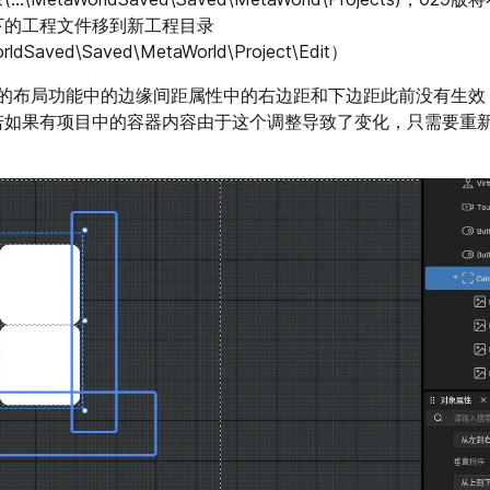
下的工程文件移到新工程目录
orldSaved\Saved\MetaWorld\Project\Edit）
器的布局功能中的边缘间距属性中的右边距和下边距此前没有生效
若如果有项目中的容器内容由于这个调整导致了变化，只需要重