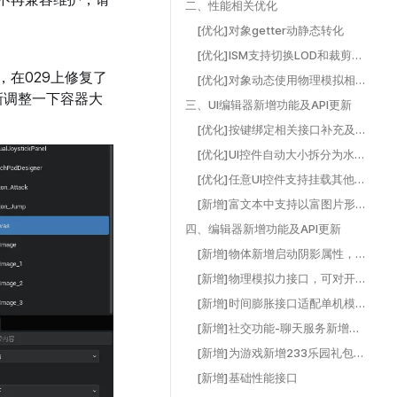
二、性能相关优化 ​
[优化]对象getter动静态转化 ​
[优化]ISM支持切换LOD和裁剪阴影 ​
，在029上修复了
[优化]对象动态使用物理模拟相关参数的效果优化 ​
新调整一下容器大
三、UI编辑器新增功能及API更新 ​
[优化]按键绑定相关接口补充及调整 ​
[优化]UI控件自动大小拆分为水平和垂直两个方向 ​
[优化]任意UI控件支持挂载其他UI控件作为子级 ​
[新增]富文本中支持以富图片形式使用233娘表情图 ​
四、编辑器新增功能及API更新 ​
[新增]物体新增启动阴影属性，控制单个物体的阴影显示 ​
[新增]物理模拟力接口，可对开启物理模拟的对象施加物理力，产生物理模拟运动效果 ​
[新增]时间膨胀接口适配单机模式（LS） ​
[新增]社交功能-聊天服务新增私聊功能、聊天气泡 ​
[新增]为游戏新增233乐园礼包码兑换API ​
[新增]基础性能接口 ​