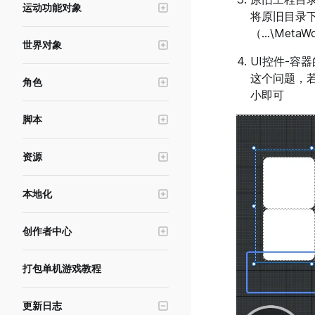
运动功能对象
UI控件-文本
寻路系统
将原旧目录
场景管理与跳转
冲量对象
UI控件-输入框
（...\MetaW
交互物
横竖屏&分辨率模拟
世界对象
运动器
UI控件-按钮
世界UI
UI控件-容
角色编辑工具
光照系统
力区域
UI控件-遮罩按钮
这个问题，
角色
触发器
自动裁剪规则与自定义裁剪距离
摄像机
小即可
物理连接
UI控件-进度条
角色基础功能
空锚点
实体建模工具
后处理
脚本
UI控件-滚动框
形象与换装
热武器
天空球
数据存储
UI控件-摇杆
动画与姿态
游泳区域
资源
环境雾
内存存储
UI控件-摄像机滑动区
角色插槽
初生点
美术资源
UI控件-加载图
本地化
布娃娃功能
对象发射器
资源加载与资源下载
UI控件-调色板
游戏本地化
头顶名称
禁行区
资源导入上传工具
创作者中心
UI控件-勾选框
基础状态
音效
资源报错排查指南
游戏发布与审核
UI控件-下拉菜单
角色编辑器服务
IK锚点
打包单机游戏教程
材质编辑器
游戏测试与沙箱
UI控件-广告按钮
特效
版本管理与实验
UI控件-序列帧
更新日志
点光源