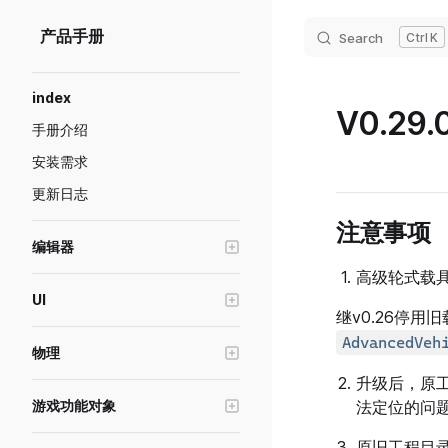
Skip to content
产品手册
Search
K
Sidebar Navigation
index
V0.29.0
手册介绍
安装需求
更新日志
注意事项
编辑器
高级轮式载具
编辑器窗口操作
UI
Transform工具
继v0.26停用
创建游戏界面(UI)
AdvancedVeh
画质级别模拟与设置
物理
UI控件的基础属性
预制体功能说明
升级后，原工
物理对象
UI控件-容器
游戏功能对象
法定位的问
游戏断线重连
推进器
UI控件-图片
高级轮式载具
绘制模式
原旧工程目录(..