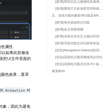
[新增]模型自定义碰撞组及碰撞响应结果 ​
[新增]重新打开多场景管理和跳转功能入口，新增多场景数据互通 ​
五、游戏功能对象新增功能及API更新 ​
[新增]角色基础状态功能 ​
[新增]多足骨骼插槽 ​
[新增]动画支持自定义融合时间 ​
[新增]寻路功能支持玩家角色使用follow()函数 ​
颜色属性
[优化]Navigation.follow()的回调时机 ​
，所以如果此前修改
[优化]高级轮式载具网络同步优化 ​
请把UI文件里面的
[优化]高级轮式载具支持 PC 端和移动端无脚本直接使用 ​
修复BUG ​
的颜色效果，遮罩
的
对
Animation
对象，因此为避免